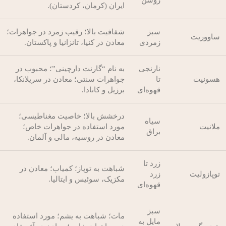
روشن
ایران (کرمان، کردستان).
سبز
شفافیت بالا؛ رقیب زمرد در جواهرات؛
ساووریت
زمردی
معادن در کنیا، تانزانیا و پاکستان.
نارنجی
به نام “گارنت دارچینی”؛ محبوب در
هسونیت
تا
جواهرات سنتی؛ معادن در سریلانکا،
قهوه‌ای
برزیل و کانادا.
درخشش بالا؛ خاصیت مغناطیسی؛
سیاه
ملانیت
مورد استفاده در جواهرات خاص؛
براق
معادن در روسیه، مالی و آلمان.
زرد تا
شباهت به توپاز؛ کمیاب؛ معادن در
توپازولیت
زرد
مکزیک، سوئیس و ایتالیا.
قهوه‌ای
سبز
مات؛ شباهت به یشم؛ مورد استفاده
مایل به