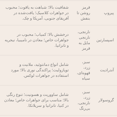
قرمز
شفافیت بالا؛ شباهت به یاقوت؛ محبوب
پیروپ
روشن تا
در جواهرات کلاسیک؛ یافت‌شده در
بنفش
آفریقای جنوبی، آمریکا و چک.
نارنجی،
درخشش بالا؛ کمیاب؛ محبوب در
نارنجی
اسپسارتین
جواهرات خاص؛ معادن در نامیبیا، نیجریه
مایل به
و تانزانیا.
قرمز
سبز،
شامل انواع دمانتوئید، ملانیت و
زرد،
آندرادیت
توپازولیت؛ پراکندگی نوری بالا؛ مورد
قهوه‌ای،
استفاده در جواهرات لوکس.
سیاه
سبز،
شامل ساووریت و هسونیت؛ تنوع رنگی
زرد،
گروسولار
بالا؛ مناسب برای جواهرات خاص؛ معادن
نارنجی،
در کنیا، تانزانیا و سریلانکا.
بی‌رنگ