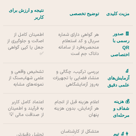
نتیجه و ارزش برای
مزیت کلیدی
توضیح تخصصی
کاربر
🧾 صدور
هر گواهی دارای شماره
اطمینان کامل از
سریال و کد استعلام
اصالت و جلوگیری از
رسمی با
منحصربه‌فرد از سامانه
جعل یا کپی گواهی
QR
داناک جم است
✅
اختصاصی
🔬
بررسی ترکیب، چگالی و
تشخیص واقعی و
منشاء فضایی با تجهیزات
علمی شهاب‌سنگ از
آزمایش‌های
به‌روز آزمایشگاهی
نمونه‌های مشابه
علمی دقیق
💰 هزینه
اعلام هزینه قبل از انجام
اعتماد کامل کاربر
هر آزمایش، بدون هزینه
به فرآیند و اطمینان
شفاف و
پنهان
از صداقت مالی 💡
مرحله‌ای
متشکل از کارشناسان
👨‍🔬 تیم
تحلیل دقیق‌تر،