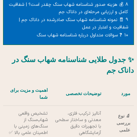
8
💰 هزینه صدور شناسنامه شهاب سنگ چقدر است؟ | شفافیت
کامل و ارزیابی مرحله‌ای در داناک جم
9
🧾 نمونه شناسنامه شهاب سنگ صادرشده در داناک جم |
شفافیت و اعتبار در عمل
10
❓ سوالات متداول درباره شناسنامه شهاب سنگ
✨
جدول طلایی شناسنامه شهاب سنگ در
داناک جم
اهمیت و مزیت برای
مورد
توضیحات تخصصی
شما
آنالیز ترکیب فلزی،
تشخیص واقعی
🔬 نوع
معدنی و ساختار سطحی
شهاب‌سنگ از
بررسی
با تجهیزات دقیق
سنگ‌های زمینی با
علمی
آزمایشگاهی
اطمینان علمی بالا ✅