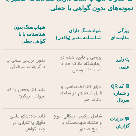
نمونه‌های بدون گواهی یا جعلی
شهاب‌سنگ بدون
ویژگی
شهاب‌سنگ دارای
شناسنامه یا با
مقایسه‌ای
شناسنامه معتبر (واقعی)
گواهی جعلی
بررسی و تأیید شده در
بدون بررسی علمی یا
🔍 تأیید
آزمایشگاه داناک جم با
با گزارشات ساختگی
علمی
مستندات رسمی
🧾 کد QR
دارای QR اختصاصی و
فاقد QR واقعی یا کد
قابل استعلام در سامانه
و شماره
غیرقابل پیگیری
داناک جم
سریال
شامل ترکیب، چگالی، نوع
فاقد داده‌های علمی
💬 جزئیات
و منشاء شهاب‌سنگ با
دقیق یا تکراری در
گزارش
تاریخ صدور
چند گواهی