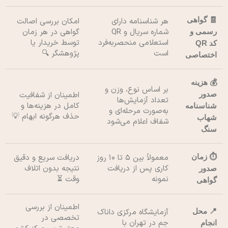
🧾 گواهی
هر شناسنامه دارای
امکان بررسی اصالت
شماره سریال و QR
گواهی در هر زمان
رسمی و
استعلامی منحصر‌به‌فرد
توسط خریدار یا
کد QR
است
پژوهشگر 🔍
اختصاصی
💰 هزینه
بر اساس نوع، وزن و
صدور
اطمینان از شفافیت
تعداد آزمایش‌ها
کامل در هزینه‌ها و
شناسنامه
به‌صورت مرحله‌ای و
حذف هرگونه ابهام 💡
شهاب
شفاف اعلام می‌شود
سنگ
⏱️ زمان
معمولاً بین ۵ تا ۱۰ روز
دریافت سریع و دقیق
کاری پس از دریافت
نتیجه بدون اتلاف
صدور
نمونه
وقت ⏳
گواهی
اطمینان از بررسی
📍 محل
آزمایشگاه مرکزی داناک
تخصصی در
جم در تهران با
انجام