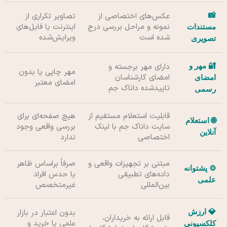
📸
عکس‌های اختصاصی از
تصاویر تکراری از
نمونه و مراحل بررسی درج
اینترنت یا فایل‌های
مستندات
شده است
ویرایش‌شده
تصویری
🔐 مهر و
دارای مهر برجسته و
مهر چاپی یا بدون
امضای کارشناسان
امضای
امضای معتبر
تاییدشده داناک جم
رسمی
قابلیت استعلام مستقیم از
هیچ صفحه‌ای برای
🌐 استعلام
سایت داناک جم با لینک
بررسی واقعی وجود
آنلاین
اختصاصی
ندارد
مبتنی بر تجهیزات واقعی و
صرفاً براساس ظاهر
⚙️ پشتوانه
داده‌های تطبیقی
یا حدس افراد
علمی
بین‌المللی
غیرمتخصص
💎 ارزش
بدون اعتبار در بازار
قابل ارائه به خریداران،
علمی یا خرید و
کلکسیونی