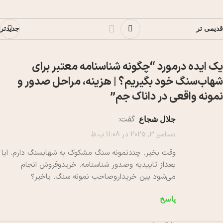
قدیمی تر
جدیدتر
یک ایده درمورد “
چگونه شناسنامه معتبر برای
شهاب‌سنگ خود بگیریم؟ | هزینه، مراحل صدور و
نمونه واقعی در داناک جم
”
گفت:
جلال شجاع
دسامبر 3, 2025 در 11:08 ب.ظ
وقت بخیر. چندنمونه سنگ مشکوک به شهابسنگ دارم. ایا
بعداز تاییدیه وصدور شناسنامه. خریدوفروش انجام
می‌شود بین خریداروصاحب نمونه سنگ. یاخیر؟
پاسخ