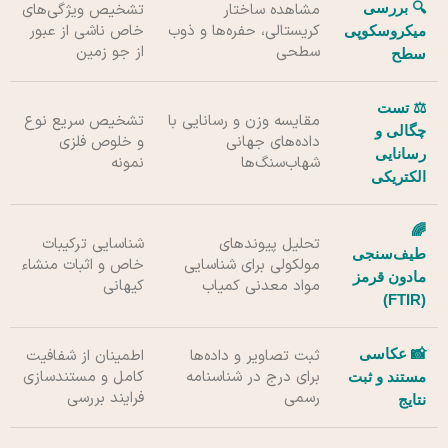
🔍 بررسی
مشاهده ساختار
تشخیص ویژگی‌های
کریستالی، حفره‌ها و ذوب
خاص ناشی از عبور
میکروسکوپی
سطحی
از جو زمین
سطح
⚖️ تست
مقایسه وزن و رسانایی با
تشخیص سریع نوع
چگالی و
داده‌های جهانی
و خلوص فلزی
رسانایی
شهاب‌سنگ‌ها
نمونه
الکتریکی
🌈
تحلیل پیوندهای
شناسایی ترکیبات
طیف‌سنجی
مولکولی برای شناسایی
خاص و اثبات منشاء
مادون قرمز
مواد معدنی کمیاب
کیهانی
(FTIR)
📸 عکاسی
ثبت تصاویر و داده‌ها
اطمینان از شفافیت
برای درج در شناسنامه
کامل و مستندسازی
مستند و ثبت
رسمی
فرایند بررسی
نتایج