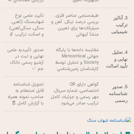
تجهیزات دقیق
ارزیابی مقدماتی ⚙️
طیف‌سنجی عناصر فلزی،
تأیید علمی نوع
3. آنالیز
بررسی درصد نیکل، آهن و
شهاب‌سنگ (آهنی،
ترکیب
سیلیکات‌ها برای تعیین
سنگی، سنگی‌آهنی)
شیمیایی
منشأ کیهانی
و اصالت ترکیب 🔬
مقایسه داده‌ها با پایگاه
صدور تأییدیه علمی
4. تحلیل
جهانی Meteoritical
نهایی و ثبت در
نهایی و
Society و تحلیل توسط
آرشیو رسمی داناک
تأیید اصالت
کارشناسان زمین‌شناسی
جم ✅
گواهی دارای QR
تحویل شناسنامه
5. صدور
اختصاصی، شماره سریال،
قابل استعلام به
شناسنامه
مهر رسمی و جزئیات کامل
صاحب نمونه همراه
رسمی
ترکیب صادر می‌شود
با گزارش کامل 🧾