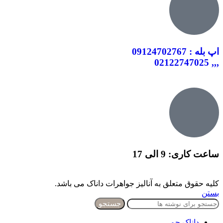
اپ بله : 09124702767
,,, 02122747025
ساعت کاری: 9 الی 17
کلیه حقوق متعلق به آنالیز جواهرات داناک می باشد.
بستن
جستجو
داناک جم