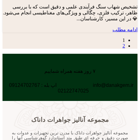
تشخیص شهاب‌ سنگ فرآیندی علمی و دقیق است که با بررسی
ظاهر، ترکیب فلزی، چگالی و ویژگی‌های مغناطیسی انجام می‌شود.
💎 در این مسیر، کارشناسان...
ادامه مطلب
1
2
۷ روز هفته همراه شماییم
info@danakgem.ir
اپ بله : 09124702767
02122747025
مجموعه آنالیز جواهرات داناک
مجموعه آنالیز جواهرات داناک با مدرن ترین تجهیزات و عدوات به
صورت دقیق و حرفه ای طبق متد استاندارد گوهرشناسی آنها را