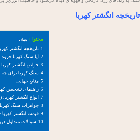
سنگ به رنگ‌های زرد، نارنجی و قهوه‌ای دیده می‌شود و خاصیت انرژی‌زایی 
تاریخچه انگشتر کهربا
محتوا
پنهان
1
تاریخچه انگشتر کهربا
2
آیا سنگ کهربا جزو
3
خواص انگشتر کهربا
4
سنگ کهربا برای چه
5
منابع جهانی
6
راهنمای تشخیص کهرب
7
انواع انگشتر کهربا: (
8
جواهرات سنگ کهربا: 
9
قیمت انگشتر کهربا 
10
سوالات متداول دربا