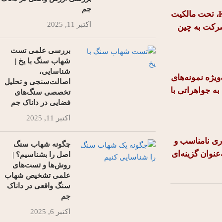
جم
بیش از ۹۰٪ از ذخایر قابل استخراج کهربا در جهان در منطقه کالینینگراد روسیه قرار دارد. شرکت Kaliningrad Amber Combine، تحت مالکیت
اکتبر 11, 2025
تولید این شرکت به چین
بررسی علمی تست
شهاب‌ سنگ با یخ |
شناسایی،
ویژه نمونه‌های
اصالت‌سنجی و تحلیل
ه جواهراتی با
تخصصی سنگ‌های
فضایی در داناک جم
اکتبر 11, 2025
اری نامناسب و
چگونه شهاب‌ سنگ
عنوان گزینه‌ای
اصل را بشناسیم؟ |
روش‌ها و تست‌های
علمی تشخیص شهاب
سنگ واقعی در داناک
جم
اکتبر 6, 2025