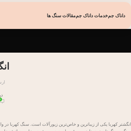
داناک جم
خدمات داناک جم
مقالات سنگ ها
انگ
ارس
در 
0
انگشتر کهربا یکی از زیباترین و خاص‌ترین زیورآلات است. سنگ کهربا 