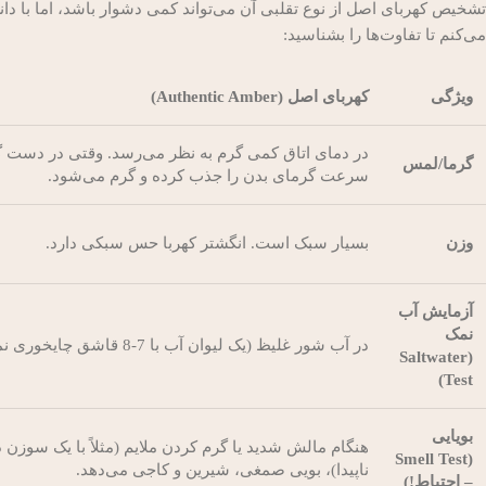
تشخیص کهربای اصل از نوع تقلبی آن می‌تواند کمی دشوار باشد، اما با دا
می‌کنم تا تفاوت‌ها را بشناسید:
ویژگی
کهربای اصل (Authentic Amber)
در دمای اتاق کمی گرم به نظر می‌رسد. وقتی در دست گ
گرما/لمس
سرعت گرمای بدن را جذب کرده و گرم می‌شود.
وزن
بسیار سبک است. انگشتر کهربا حس سبکی دارد.
آزمایش آب
نمک
در آب شور غلیظ (یک لیوان آب با 7-8 قاشق چایخوری نمک) شناور می‌ماند.
(Saltwater
Test)
بویایی
هنگام مالش شدید یا گرم کردن ملایم (مثلاً با یک سوزن
(Smell Test
ناپیدا)، بویی صمغی، شیرین و کاجی می‌دهد.
– احتیاط!)