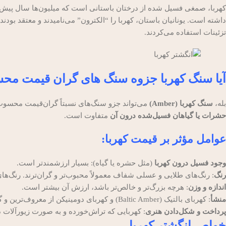
کهربا، صمغی فسیل شده از درختان باستانی است که میلیون‌ها سال پیش در 
داشته است. یونانیان باستان، کهربا را “الکترون” می‌نامیدند و معتقد بو
تزئینات استفاده می‌کردند.
آیا سنگ کهربا جزوه سنگ های گران قیمت م
بله،
سنگ کهربا (Amber)
می‌تواند جزو سنگ‌های نسبتاً گران‌قیمت محسوب
حشرات یا گیاهان فسیل‌شده درون آن
متفاوت است.
عوامل مؤثر بر قیمت کهربا:
وجود فسیل درون کهربا
(مثل حشره یا گیاه): بسیار ارزشمندتر است.
رنگ
: رنگ‌های طلایی و عسلی شفاف معمولاً محبوب‌تر و گران‌ترند. رنگ‌های ن
اندازه و وزن
: هرچه بزرگ‌تر و خالص‌تر باشد، ارزش آن بیشتر است.
منشأ
: کهربای بالتیک (Baltic Amber) و کهربای دومینیکن از معروف‌ترین و گران‌ترین انواع آن هستند.
پرداخت و شکل‌دادن هنری
: کهربایی که تراش‌خورده و به صورت زیورآلات د
خواص انگشتر کهربا