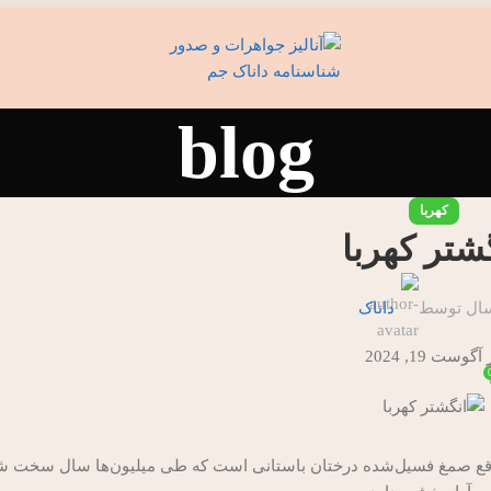
blog
کهربا
شتر کهربا
ال توسط
داناک
آگوست 19, 2024
در واقع صمغ فسیل‌شده درختان باستانی است که طی میلیون‌ها سال سخت 