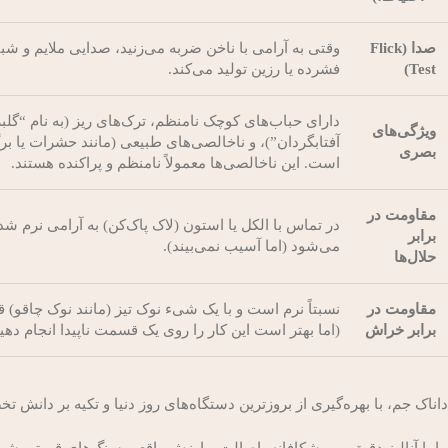
صدا (Flick
وقتی به آرامی با ناخن ضربه می‌زنید، صدایی ملایم و شبی
Test)
فشرده یا رزین تولید می‌کند.
دارای حباب‌های کوچک نامنظم، ترک‌های ریز (به نام “گلب
ویژگی‌های
آفتابگردان”)، و ناخالصی‌های طبیعی (مانند حشرات یا ب
بصری
است. این ناخالصی‌ها معمولاً نامنظم و پراکنده هستند.
مقاومت در
در تماس با الکل یا استون (لاک پاک‌کن) به آرامی نرم شد
برابر
می‌شود (اما آسیب نمی‌بیند).
حلال‌ها
مقاومت در
نسبتاً نرم است و با یک شیء نوک تیز (مانند نوک چاقو)
برابر خراش
(اما بهتر است این کار را روی یک قسمت ناپیدا انجام دهید
داناک جم، با بهره‌گیری از بروزترین دستگاه‌های روز دنیا و تکیه بر دا
ما با آنالیز دقیق و موشکافانه، اصالت و ارزش واقعی سنگ‌های قیمتی شما را 